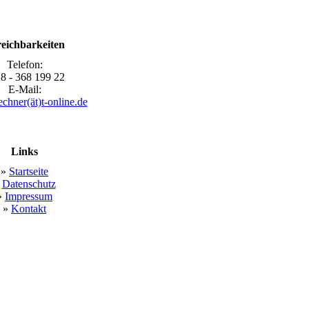
eichbarkeiten
Telefon:
8 - 368 199 22
E-Mail:
echner(ät)t-online.de
Links
»
Startseite
»
Datenschutz
»
Impressum
»
Kontakt