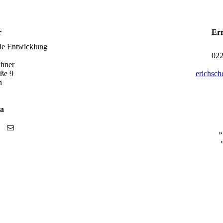
r
Err
le Entwicklung
022
chner
aße 9
erichsch
n
ia