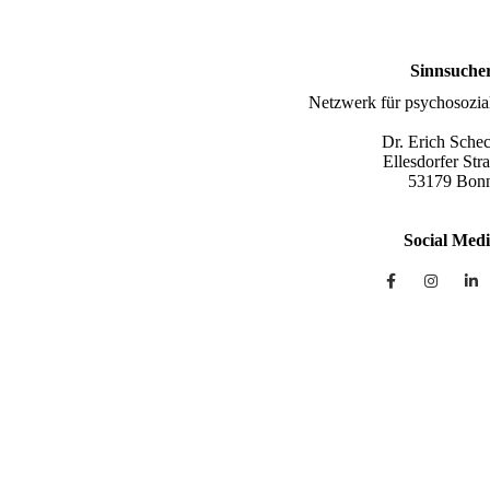
Sinnsuche
Netzwerk für psychosozia
Dr. Erich Sche
Ellesdorfer Str
53179 Bon
Social Med